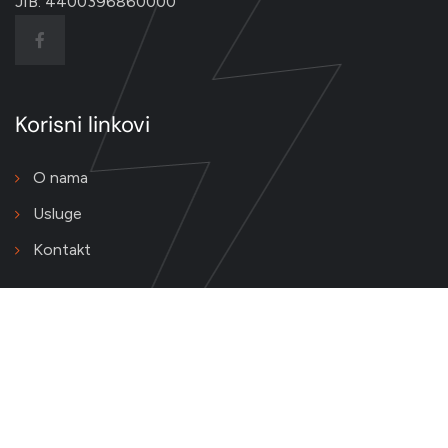
JIB: 4400396860000
Korisni linkovi
O nama
Usluge
Kontakt
Kontakt podaci
Majevičkih brigada 34
Dvorovi - Bijeljina, 76300
+387 55 351 727
+387 55 351 737