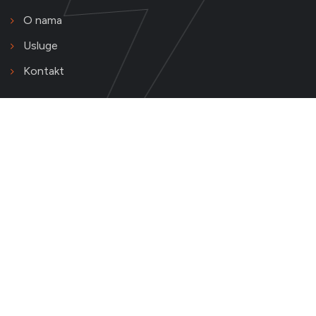
O nama
Usluge
Kontakt
Kontakt podaci
Majevičkih brigada 34
Dvorovi - Bijeljina, 76300
+387 55 351 727
+387 55 351 737
elmontbndoo@gmail.com
kontakt@elmont.ba
Ponedjeljak - Subota 07:00 - 16:00